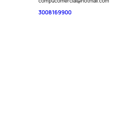
compucomercial@hotmail.com
3008169900