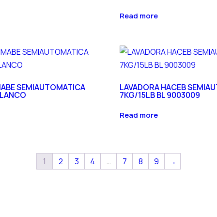
Read more
MABE SEMIAUTOMATICA
LAVADORA HACEB SEMIA
BLANCO
7KG/15LB BL 9003009
Read more
1
2
3
4
…
7
8
9
→