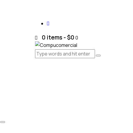
0 items
-
$0
0