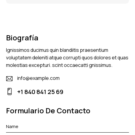
Biografía
Ignissimos ducimus quin blandiitis praesentium
voluptatem deleniti atque corrupti quos dolores et quas
molestias excepturi. scint occaecatti gnissimus.
info@example.com
E-
+1 840 841 25 69
m
Ph
ail
on
Formulario De Contacto
:
e: